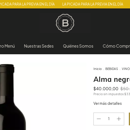
A LA PREVIA EN EL DÍA
LA PICADA PARA LA PREVIA EN EL DÍA
LA PICADA 
ro Menú
Nuestras Sedes
Quiénes Somos
Cómo Compr
Inicio
.
BEBIDAS
.
VINO
Alma negr
$40.000,00
$50
Precio sin impuestos
$33
Ver más detalles