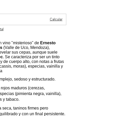
Cambiar CP
Calcular
tal
 vino "misterioso" de
Ernesto
ds
(Valle de Uco, Mendoza),
evelar sus cepas, aunque suele
ec
. Se caracteriza por ser un tinto
y de cuerpo alto, con notas a frutas
assis, moras), especias, vainilla y
sa
mplejo, sedoso y estructurado.
 rojos maduros (cerezas,
pecias (pimienta negra, vainilla),
s y tabaco.
 seca, taninos firmes pero
uilibrado y con un final persistente.