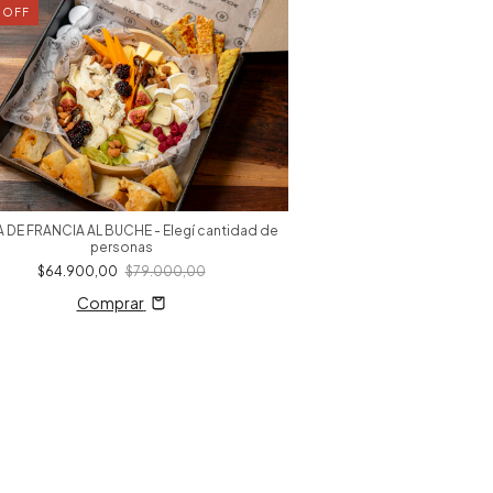
%
OFF
23
%
OFF
 DE FRANCIA AL BUCHE - Elegí cantidad de
TABLA DE ESPAÑA AL BUC
personas
pers
$64.900,00
$79.000,00
$59.900,00
Comprar
Compr