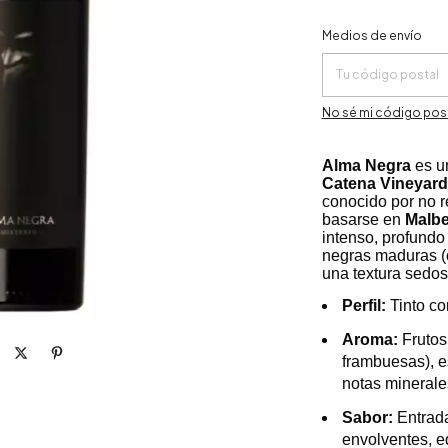
Entregas para el CP:
Medios de envío
No sé mi código pos
Alma Negra
es un
Catena Vineyar
conocido por no r
basarse en
Malb
intenso, profundo 
negras maduras (c
una textura sedo
Perfil:
Tinto co
Aroma:
Frutos
frambuesas), es
notas minerale
Sabor:
Entrada
envolventes, eq