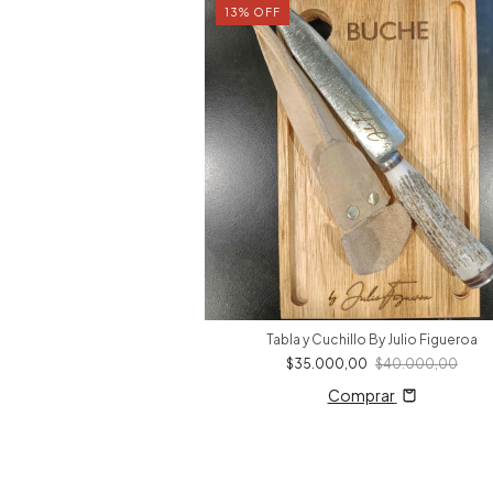
13
%
OFF
BUCHE LISTO
Tabla y Cuchillo By Julio Figueroa
0
$75.000,00
$35.000,00
$40.000,00
rar
Comprar