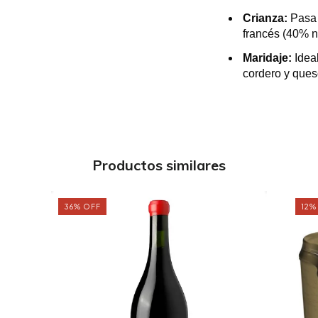
Crianza:
Pasa 
francés (40% n
Maridaje:
Ideal
cordero y que
Productos similares
36
%
OFF
12