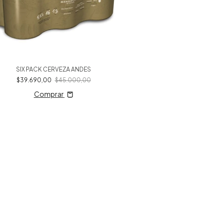
SIX PACK CERVEZA ANDES
Gaseosa Linea 
$39.690,00
$45.000,00
$2.500,00
Comprar
Compr