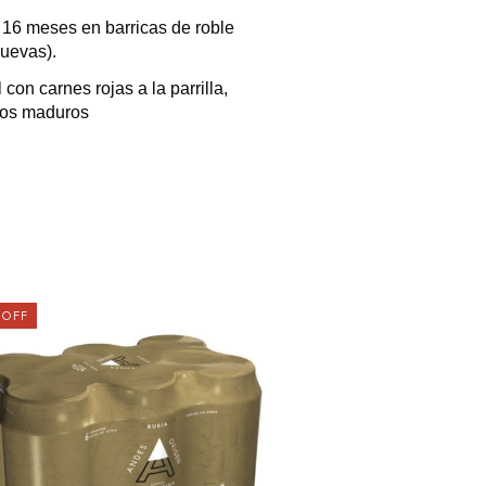
16 meses en barricas de roble
uevas).
 con carnes rojas a la parrilla,
sos maduros
%
OFF
11
%
OFF