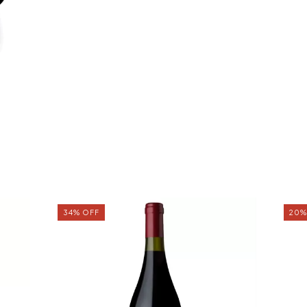
34
%
OFF
20