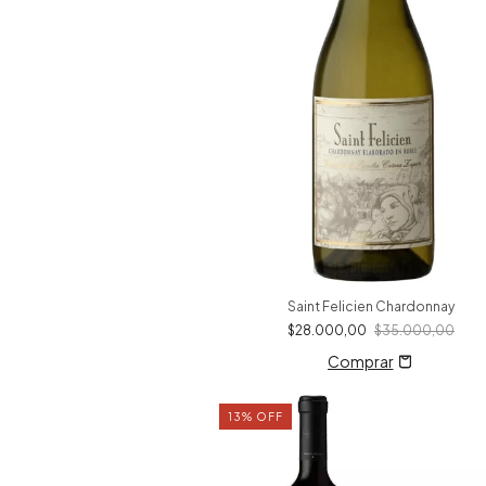
Saint Felicien Chardonnay
$28.000,00
$35.000,00
13
%
OFF