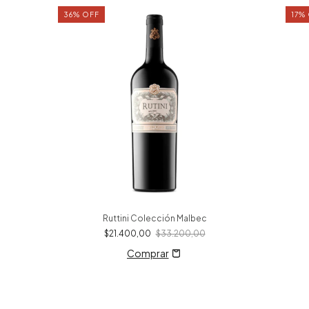
36
%
OFF
17
%
Ruttini Colección Malbec
$21.400,00
$33.200,00