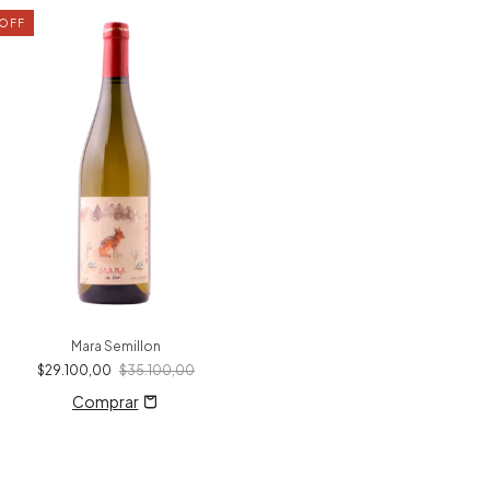
OFF
Mara Semillon
$29.100,00
$35.100,00