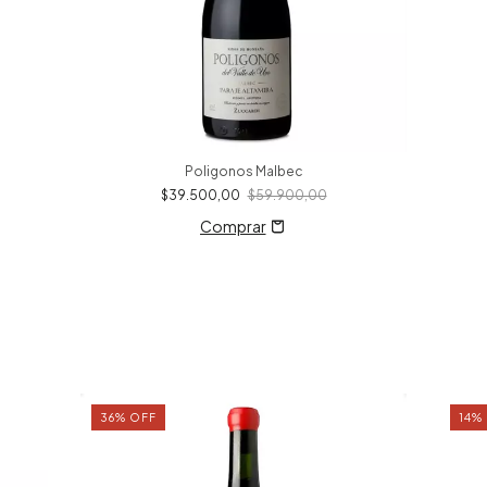
Poligonos Malbec
$39.500,00
$59.900,00
36
%
OFF
14
%