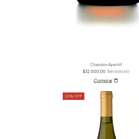
Chandon Aperitif
$32.000,00
$41.000,00
20
%
OFF