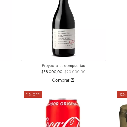
Proyecto las compuertas
$58.000,00
$90.000,00
11
%
OFF
12
%