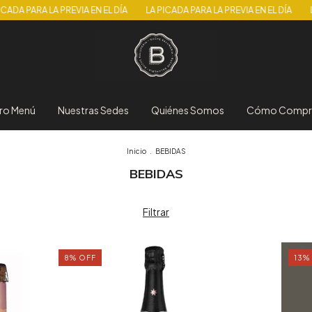
EVIA EN EL DÍA
LA PICADA PARA LA PREVIA EN EL DÍA
LA PICADA PARA L
ro Menú
Nuestras Sedes
Quiénes Somos
Cómo Compr
Inicio
.
BEBIDAS
BEBIDAS
Filtrar
8
%
OFF
13
%