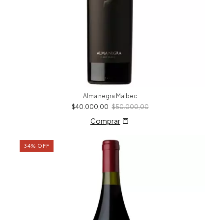
Alma negra Malbec
$40.000,00
$50.000,00
34
%
OFF