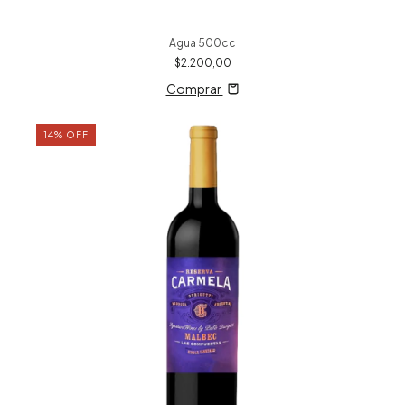
Agua 500cc
$2.200,00
Comprar
14
%
OFF