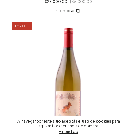
$28.000,00
$35.000,00
17
%
OFF
Al navegar por este sitio
aceptás el uso de cookies
para
agilizar tu experiencia de compra.
Entendido