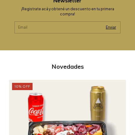
Newsletter
¡Registrate acá y obtené un descuento en tu primera
compra!
Novedades
10
%
OFF