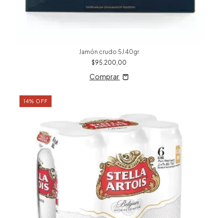
Jamón crudo 5J 40gr
$95.200,00
Comprar
14
%
OFF