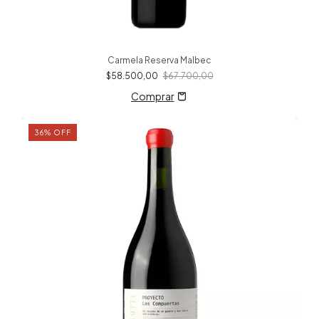
Carmela Reserva Malbec
$58.500,00
$67.700,00
36
%
OFF