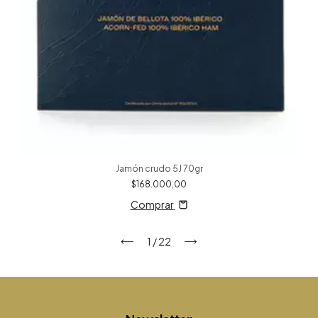
Jamón crudo 5J 70gr
$168.000,00
Comprar
1
/
22