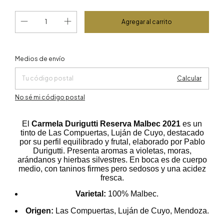
Cambiar CP
Entregas para el CP:
Medios de envío
Calcular
No sé mi código postal
El
Carmela Durigutti Reserva Malbec 2021
es un
tinto de Las Compuertas, Luján de Cuyo, destacado
por su perfil equilibrado y frutal, elaborado por Pablo
Durigutti. Presenta aromas a violetas, moras,
arándanos y hierbas silvestres. En boca es de cuerpo
medio, con taninos firmes pero sedosos y una acidez
fresca.
Varietal:
100% Malbec.
Origen:
Las Compuertas, Luján de Cuyo, Mendoza.