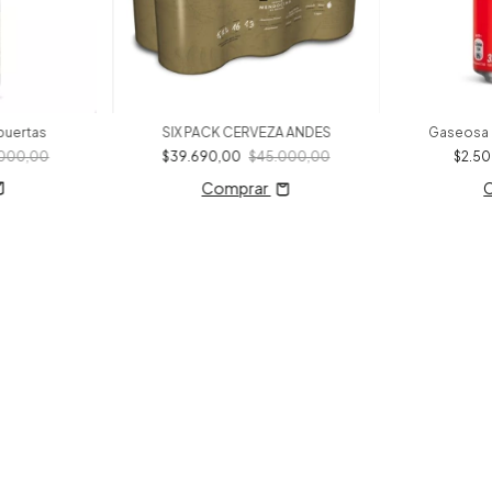
puertas
SIX PACK CERVEZA ANDES
Gaseosa 
000,00
$39.690,00
$45.000,00
$2.5
Comprar