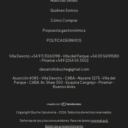
Nuestras Sedes
Quiénes Somos
Cómo Comprar
Propuesta gastronómica
POLITICA DE ENVIOS
Villa Devoto; +54 9 11 31260198 - Villa del Parque; +54 011 56191580
- Pinamar +549 2254 55 3502
desarrollobuche@gmail.com
Asunción 4085 - Villa Devoto - CABA - Nazarre 3275 -Villa del
Parque - CABA. Av. Shaw 350 - Esquina Cangrejo - Pinamar -
Buenos Aires
Copyright Buche Salumeria - 2026. Todos los derechos reservados.
Defensa de las y los consumidores. Para reclamos
ingresá acá.
Botón de arrepentimiento