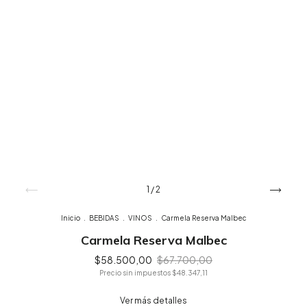
1
/
2
Inicio
.
BEBIDAS
.
VINOS
.
Carmela Reserva Malbec
Carmela Reserva Malbec
$58.500,00
$67.700,00
Precio sin impuestos
$48.347,11
Ver más detalles