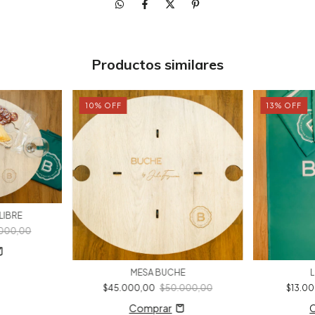
Productos similares
10
%
OFF
13
%
OFF
 LIBRE
000,00
MESA BUCHE
$45.000,00
$50.000,00
$13.0