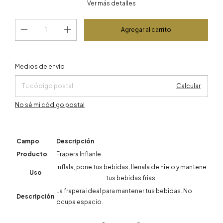
Ver más detalles
Cambiar CP
Entregas para el CP:
Medios de envío
Calcular
No sé mi código postal
Campo
Descripción
Producto
Frapera Inflanle
Inflala, pone tus bebidas, llenala de hielo y mantene
Uso
tus bebidas frias.
La frapera ideal para mantener tus bebidas. No
Descripción
ocupa espacio.