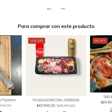
Para comprar con este producto
10
%
OFF
7
%
OFF
TABLA
lio Figueroa
PICADA ASUNCION + 2 BEBIDAS
$69.9
000,00
$43.900,00
$48.900,00