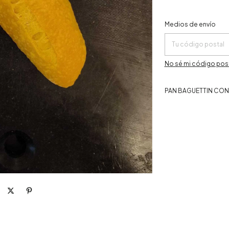
Entregas para el CP:
Medios de envío
No sé mi código pos
PAN BAGUETTIN CON