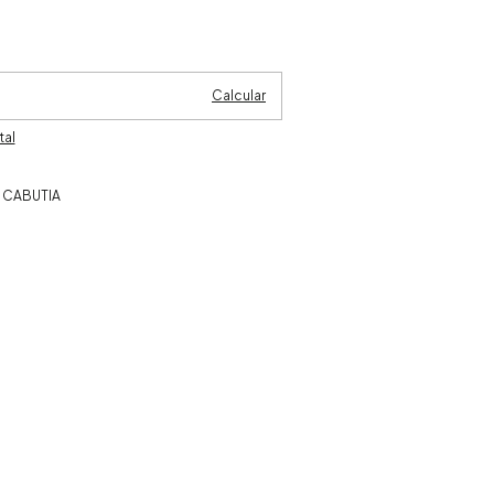
Cambiar CP
Calcular
tal
 CABUTIA