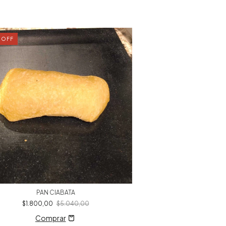
%
OFF
31
%
OFF
PAN CIABATA
$1.800,00
$5.040,00
PAN FO
$3.500,00