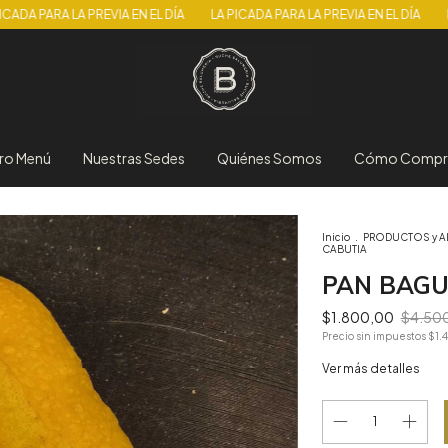
 LA PREVIA EN EL DÍA
LA PICADA PARA LA PREVIA EN EL DÍA
LA PICADA 
ro Menú
Nuestras Sedes
Quiénes Somos
Cómo Compr
Inicio
.
PRODUCTOS y 
CABUTIA
PAN BAGU
$1.800,00
$4.50
Precio sin impuestos
$1.
Ver más detalles