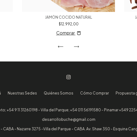
JAMÓN COCIDO NATURAL
J
$12.992,00
Comprar
ú
Nuestras Sedes
Quiénes Somos
Cómo Comprar
Propuesta 
oto; +54 9 11 31260198 - Villa del Parque; +54 011 56191580 - Pinamar +549 22
desarrollobuche@gmail.com
 - CABA - Nazarre 3275 -Villa del Parque - CABA. Av. Shaw 350 - Esquina Cang