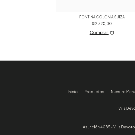
IPO SAN DANIELLE
FONTINA COLONIA SUIZA
824,00
$12.320,00
rar
Comprar
Inicio
Productos
Nuestro Men
Villa Dev
Asunción 4085 - Villa Devoto