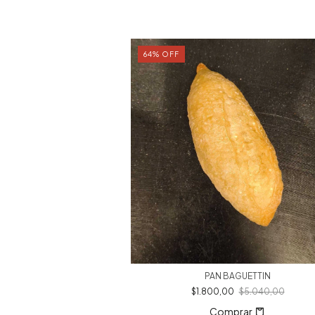
64
%
OFF
PAN BAGUETTIN
OCACCIA
$1.800,00
$5.040,00
0
$5.040,00