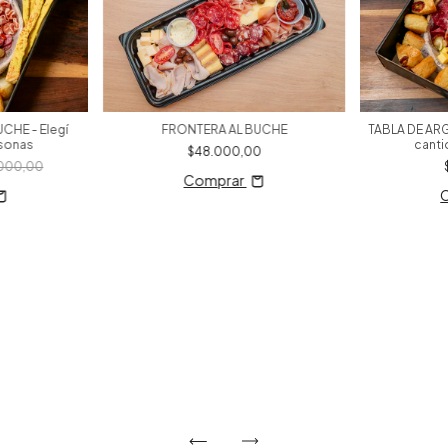
CHE - Elegí
FRONTERA AL BUCHE
TABLA DE ARG
rsonas
canti
$48.000,00
000,00
Comprar