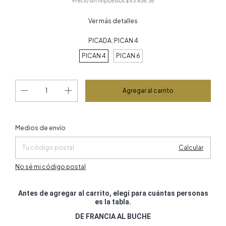
Precio sin impuestos
$53.636,36
Ver más detalles
PICADA:
PICAN 4
PICAN 4
PICAN 6
Cambiar CP
Entregas para el CP:
Medios de envío
Calcular
No sé mi código postal
Antes de agregar al carrito, elegí para cuántas personas
es la tabla.
DE FRANCIA AL BUCHE