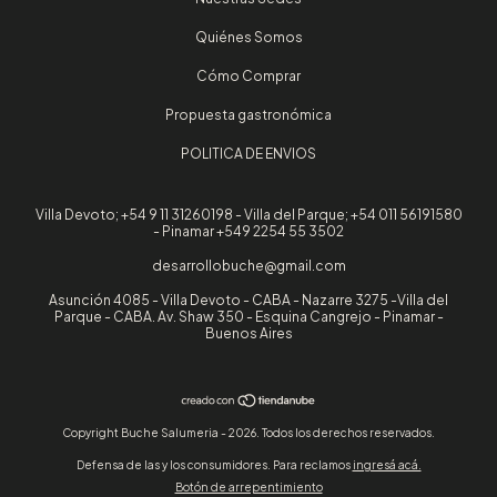
Quiénes Somos
Cómo Comprar
Propuesta gastronómica
POLITICA DE ENVIOS
Villa Devoto; +54 9 11 31260198 - Villa del Parque; +54 011 56191580
- Pinamar +549 2254 55 3502
desarrollobuche@gmail.com
Asunción 4085 - Villa Devoto - CABA - Nazarre 3275 -Villa del
Parque - CABA. Av. Shaw 350 - Esquina Cangrejo - Pinamar -
Buenos Aires
Copyright Buche Salumeria - 2026. Todos los derechos reservados.
Defensa de las y los consumidores. Para reclamos
ingresá acá.
Botón de arrepentimiento