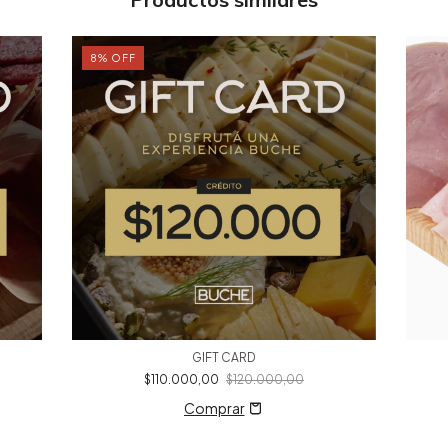
8
%
OFF
GIFT CARD
$110.000,00
$120.000,00