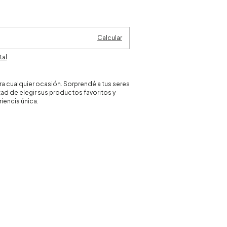
Cambiar CP
Calcular
tal
ra cualquier ocasión. Sorprendé a tus seres
tad de elegir sus productos favoritos y
riencia única.