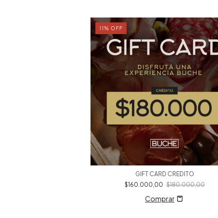
11
%
OFF
OLONE
GIFT CARD CREDITO
888,00
$160.000,00
$180.000,00
rar