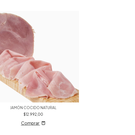
JAMÓN COCIDO NATURAL
BOCON
$12.992,00
$20.7
Comprar
Compr