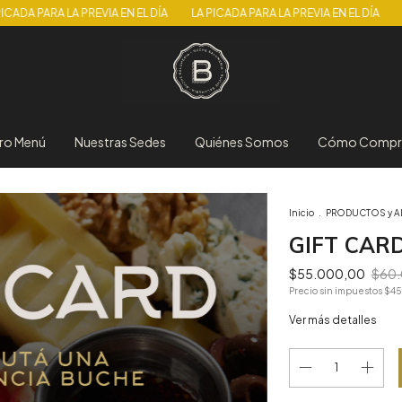
ARA LA PREVIA EN EL DÍA
LA PICADA PARA LA PREVIA EN EL DÍA
LA PICA
ro Menú
Nuestras Sedes
Quiénes Somos
Cómo Compr
Inicio
.
PRODUCTOS y 
GIFT CAR
$55.000,00
$60.
Precio sin impuestos
$45
Ver más detalles