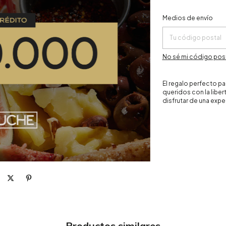
Entregas para el CP:
Medios de envío
No sé mi código pos
El regalo perfecto pa
queridos con la liber
disfrutar de una expe
Productos similares