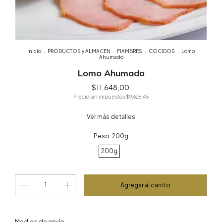
Inicio
.
PRODUCTOS y ALMACEN
.
FIAMBRES
.
COCIDOS
.
Lomo
Ahumado
Lomo Ahumado
$11.648,00
Precio sin impuestos
$9.626,45
Ver más detalles
Peso:
200g
200g
Cambiar CP
Entregas para el CP:
Medios de envío