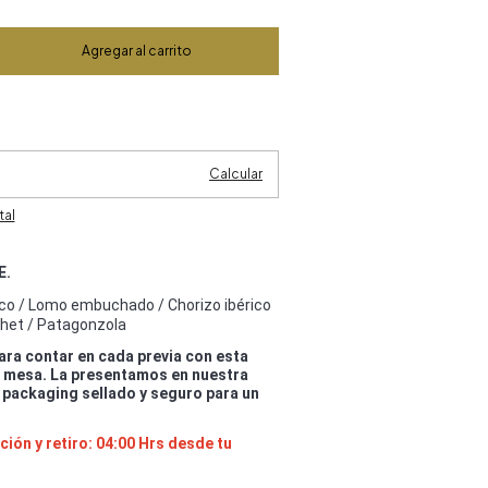
Cambiar CP
Calcular
tal
E.
co / Lomo embuchado / Chorizo ibérico
thet / Patagonzola
ara contar en cada previa con esta
la mesa. La presentamos en nuestra
packaging sellado y seguro para un
ión y retiro: 04:00 Hrs desde tu