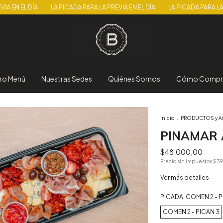
L DÍA
LA PICADA PARA LA PREVIA EN EL DÍA
LA PICADA PARA LA PREVIA 
ro Menú
Nuestras Sedes
Quiénes Somos
Cómo Compr
Inicio
.
PRODUCTOS y 
PINAMAR 
$48.000,00
Precio sin impuestos
$39
Ver más detalles
PICADA:
COMEN 2 - P
COMEN 2 - PICAN 3