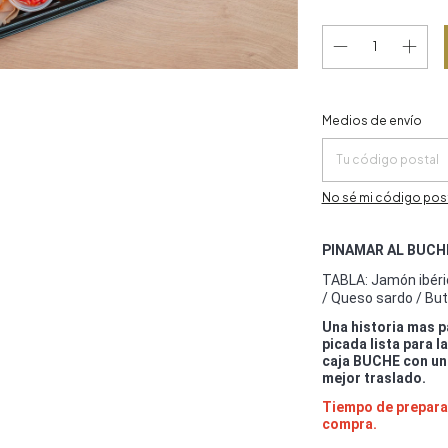
Entregas para el CP:
Medios de envío
No sé mi código pos
PINAMAR AL BUCH
TABLA:
Jamón ibéri
/ Queso sardo / Bu
Una historia mas p
picada lista para 
caja BUCHE con un 
mejor traslado.
Tiempo de preparac
compra.