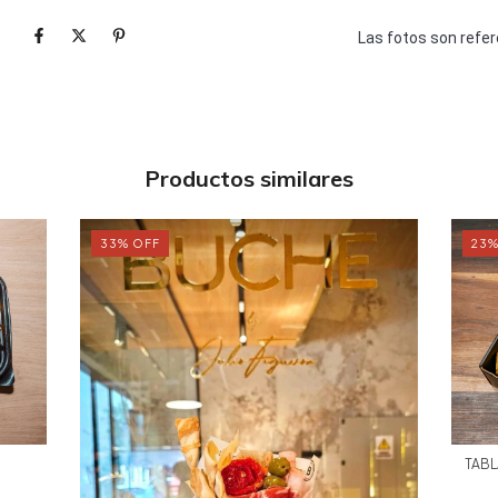
Las fotos son refer
Productos similares
33
%
OFF
23
TABL