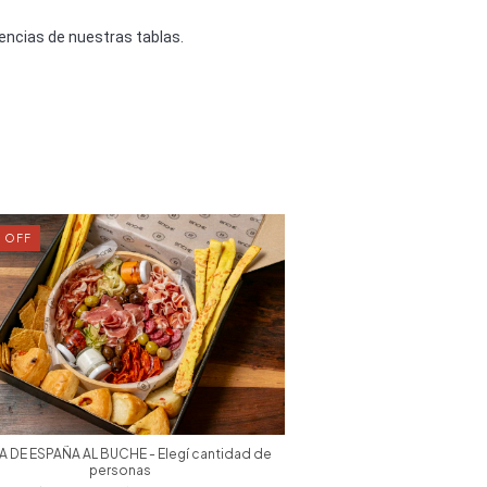
encias de nuestras tablas.
%
OFF
18
%
OFF
A DE ESPAÑA AL BUCHE - Elegí cantidad de
TABLA DE FRANCIA AL BUC
personas
pers